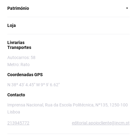
Património
Loja
Livrarias
Transportes
Autocarros: 58
Metro: Rato
Coordenadas GPS
N 38º 43' 4.45" W 9º 9' 6.62"
Contacto
Imprensa Nacional, Rua da Escola Politécnica, Nº135, 1250-100
Lisboa
213945772
editorial.apoiocliente@incm.pt