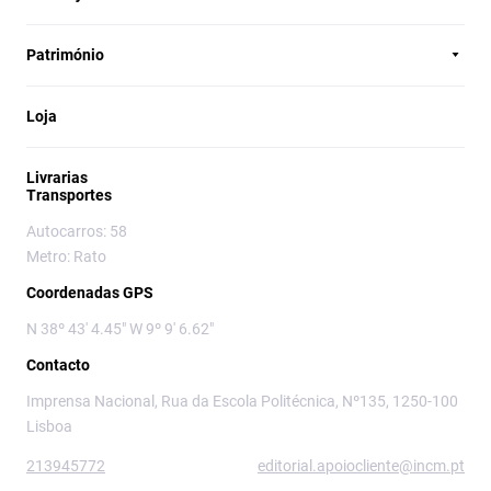
Património
Loja
Livrarias
Transportes
Autocarros: 58
Metro: Rato
Coordenadas GPS
N 38º 43' 4.45" W 9º 9' 6.62"
Contacto
Imprensa Nacional, Rua da Escola Politécnica, Nº135, 1250-100
Lisboa
213945772
editorial.apoiocliente@incm.pt