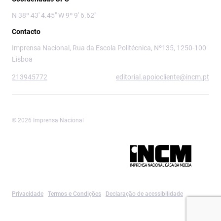
N 38º 43' 4.45" W 9º 9' 6.62"
Contacto
Imprensa Nacional, Rua da Escola Politécnica, Nº135, 1250-100
Lisboa
213945772
editorial.apoiocliente@incm.pt
© 2026 Imprensa Nacional
Imprensa Nacional é a marca editorial da
Privacidade
Termos e Condições
Declaração de acessibilidade