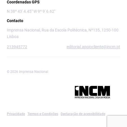
Coordenadas GPS
N 38º 43' 4.45" W 9º 9' 6.62"
Contacto
Imprensa Nacional, Rua da Escola Politécnica, Nº135, 1250-100
Lisboa
213945772
editorial.apoiocliente@incm.pt
© 2026 Imprensa Nacional
Imprensa Nacional é a marca editorial da
Privacidade
Termos e Condições
Declaração de acessibilidade