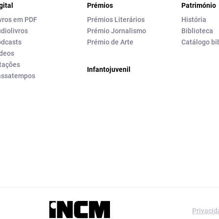
gital
Prémios
Património
vros em PDF
Prémios Literários
História
diolivros
Prémio Jornalismo
Biblioteca
dcasts
Prémio de Arte
Catálogo bi
deos
tações
Infantojuvenil
assatempos
a editorial da
Privaci