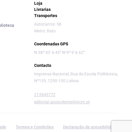
Loja
Livrarias
Transportes
Autocarros: 58
blioteca
Metro: Rato
Coordenadas GPS
N 38º 43' 4.45" W 9º 9' 6.62"
Contacto
Imprensa Nacional, Rua da Escola Politécnica,
Nº135, 1250-100 Lisboa
213945772
editorial.apoiocliente@incm.pt
dade
Termos e Condições
Declaração de acessibilidade