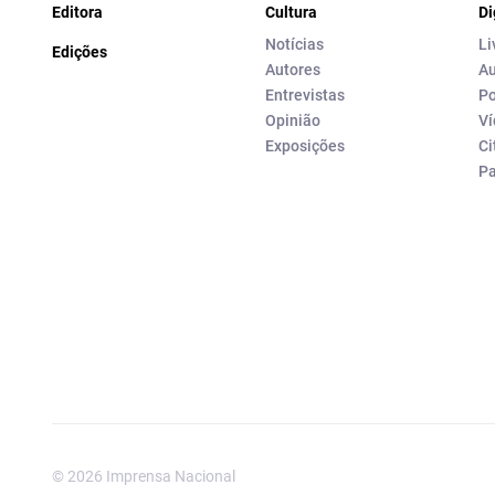
Editora
Cultura
Di
Notícias
Li
Edições
Autores
Au
Entrevistas
Po
Opinião
Ví
Exposições
Ci
P
© 2026 Imprensa Nacional
Imprensa Nacional é a marc