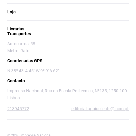
Loja
Livrarias
Transportes
Autocarros: 58
Metro: Rato
Coordenadas GPS
N 38º 43' 4.45" W 9º 9' 6.62"
Contacto
Imprensa Nacional, Rua da Escola Politécnica, Nº135, 1250-100
Lisboa
213945772
editorial.apoiocliente@incm.pt
© 2026 Imprensa Nacional