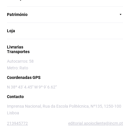
Património
Loja
Livrarias
Transportes
Autocarros: 58
Metro: Rato
Coordenadas GPS
N 38º 43' 4.45" W 9º 9' 6.62"
Contacto
Imprensa Nacional, Rua da Escola Politécnica, Nº135, 1250-100
Lisboa
213945772
editorial.apoiocliente@incm.pt