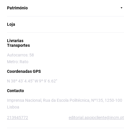
Património
Loja
Livrarias
Transportes
Autocarros: 58
Metro: Rato
Coordenadas GPS
N 38º 43' 4.45" W 9º 9' 6.62"
Contacto
Imprensa Nacional, Rua da Escola Politécnica, Nº135, 1250-100
Lisboa
213945772
editorial.apoiocliente@incm.pt