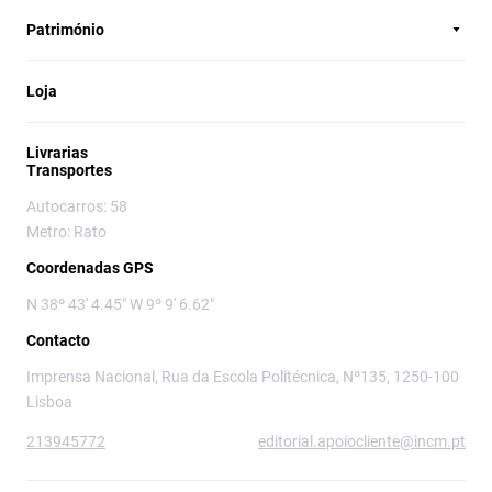
Património
Loja
Livrarias
Transportes
Autocarros: 58
Metro: Rato
Coordenadas GPS
N 38º 43' 4.45" W 9º 9' 6.62"
Contacto
Imprensa Nacional, Rua da Escola Politécnica, Nº135, 1250-100
Lisboa
213945772
editorial.apoiocliente@incm.pt