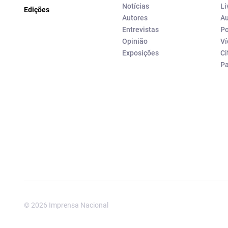
Notícias
Li
Edições
Autores
Au
Entrevistas
Po
Opinião
Ví
Exposições
Ci
P
© 2026 Imprensa Nacional
Imprensa Nacional é a marc