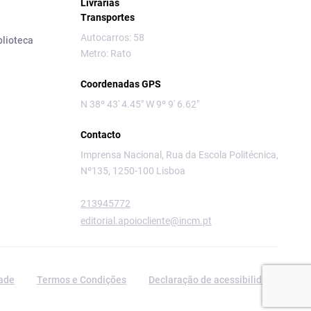
Livrarias
Transportes
Autocarros: 58
blioteca
Metro: Rato
Coordenadas GPS
N 38º 43' 4.45" W 9º 9' 6.62"
Contacto
Imprensa Nacional, Rua da Escola Politécnica,
Nº135, 1250-100 Lisboa
213945772
editorial.apoiocliente@incm.pt
dade
Termos e Condições
Declaração de acessibilidade