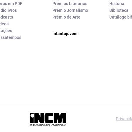
vros em PDF
Prémios Literários
História
diolivros
Prémio Jornalismo
Biblioteca
dcasts
Prémio de Arte
Catálogo bi
deos
tações
Infantojuvenil
assatempos
a editorial da
Privaci