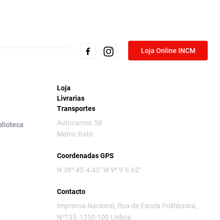
Loja Online INCM
Loja
Livrarias
Transportes
Autocarros: 58
blioteca
Metro: Rato
Coordenadas GPS
N 38º 43' 4.45" W 9º 9' 6.62"
Contacto
Imprensa Nacional, Rua da Escola Politécnica,
Nº135, 1250-100 Lisboa