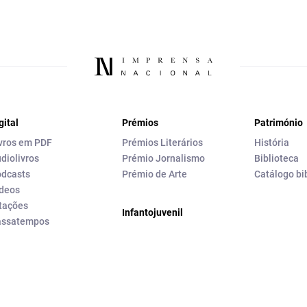
gital
Prémios
Património
vros em PDF
Prémios Literários
História
diolivros
Prémio Jornalismo
Biblioteca
dcasts
Prémio de Arte
Catálogo bi
deos
tações
Infantojuvenil
assatempos