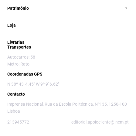
Património
Loja
Livrarias
Transportes
Autocarros: 58
Metro: Rato
Coordenadas GPS
N 38º 43' 4.45" W 9º 9' 6.62"
Contacto
Imprensa Nacional, Rua da Escola Politécnica, Nº135, 1250-100
Lisboa
213945772
editorial.apoiocliente@incm.pt