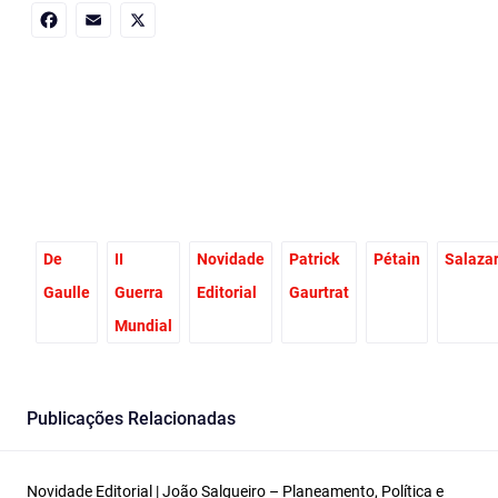
Facebook
Email
X
De
II
Novidade
Patrick
Pétain
Salaza
Gaulle
Guerra
Editorial
Gaurtrat
Mundial
Publicações Relacionadas
Novidade Editorial | João Salgueiro – Planeamento, Política e