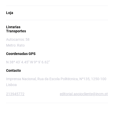
Loja
Livrarias
Transportes
Autocarros: 58
Metro: Rato
Coordenadas GPS
N 38º 43' 4.45" W 9º 9' 6.62"
Contacto
Imprensa Nacional, Rua da Escola Politécnica, Nº135, 1250-100
Lisboa
213945772
editorial.apoiocliente@incm.pt