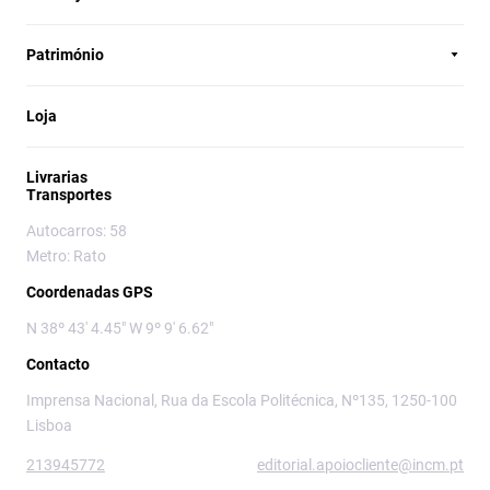
Património
Loja
Livrarias
Transportes
Autocarros: 58
Metro: Rato
Coordenadas GPS
N 38º 43' 4.45" W 9º 9' 6.62"
Contacto
Imprensa Nacional, Rua da Escola Politécnica, Nº135, 1250-100
Lisboa
213945772
editorial.apoiocliente@incm.pt