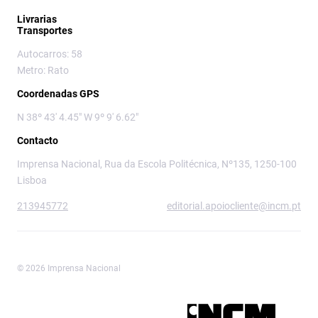
Livrarias
Transportes
Autocarros: 58
Metro: Rato
Coordenadas GPS
N 38º 43' 4.45" W 9º 9' 6.62"
Contacto
Imprensa Nacional, Rua da Escola Politécnica, Nº135, 1250-100
Lisboa
213945772
editorial.apoiocliente@incm.pt
© 2026 Imprensa Nacional
Imprensa Nacional é a marca editorial da