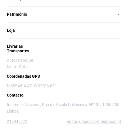
Património
Loja
Livrarias
Transportes
Autocarros: 58
Metro: Rato
Coordenadas GPS
N 38º 43' 4.45" W 9º 9' 6.62"
Contacto
Imprensa Nacional, Rua da Escola Politécnica, Nº135, 1250-100
Lisboa
213945772
editorial.apoiocliente@incm.pt