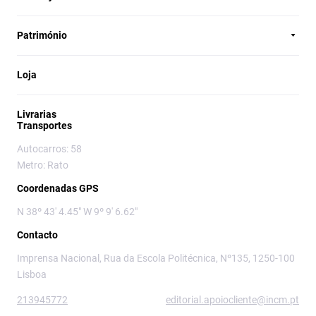
Património
Loja
Livrarias
Transportes
Autocarros: 58
Metro: Rato
Coordenadas GPS
N 38º 43' 4.45" W 9º 9' 6.62"
Contacto
Imprensa Nacional, Rua da Escola Politécnica, Nº135, 1250-100
Lisboa
213945772
editorial.apoiocliente@incm.pt