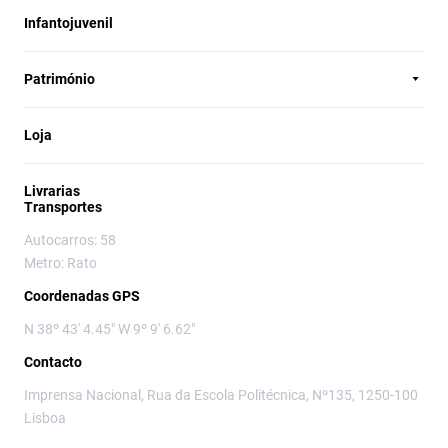
Infantojuvenil
Património
Loja
Livrarias
Transportes
Autocarros: 58
Metro: Rato
Coordenadas GPS
N 38º 43' 4.45" W 9º 9' 6.62"
Contacto
Imprensa Nacional, Rua da Escola Politécnica, Nº135, 1250-100
Lisboa