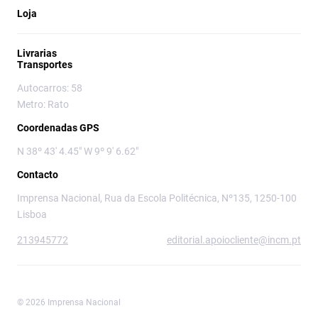
Loja
Livrarias
Transportes
Autocarros: 58
Metro: Rato
Coordenadas GPS
N 38º 43' 4.45" W 9º 9' 6.62"
Contacto
Imprensa Nacional, Rua da Escola Politécnica, Nº135, 1250-100
Lisboa
213945772
editorial.apoiocliente@incm.pt
© 2026 Imprensa Nacional