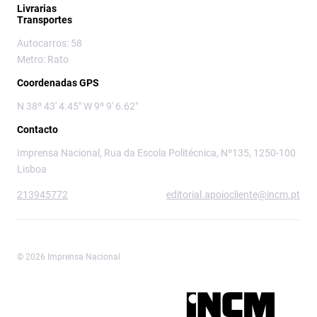
Livrarias
Transportes
Autocarros: 58
Metro: Rato
Coordenadas GPS
N 38º 43' 4.45" W 9º 9' 6.62"
Contacto
Imprensa Nacional, Rua da Escola Politécnica, Nº135, 1250-100
Lisboa
213945772
editorial.apoiocliente@incm.pt
© 2026 Imprensa Nacional
Imprensa Nacional é a marca editorial da