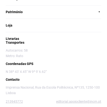
Património
Loja
Livrarias
Transportes
Autocarros: 58
Metro: Rato
Coordenadas GPS
N 38º 43' 4.45" W 9º 9' 6.62"
Contacto
Imprensa Nacional, Rua da Escola Politécnica, Nº135, 1250-100
Lisboa
213945772
editorial.apoiocliente@incm.pt