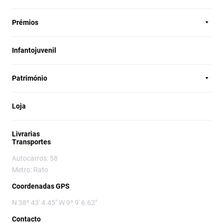
Prémios
Infantojuvenil
Património
Loja
Livrarias
Transportes
Autocarros: 58
Metro: Rato
Coordenadas GPS
N 38º 43' 4.45" W 9º 9' 6.62"
Contacto