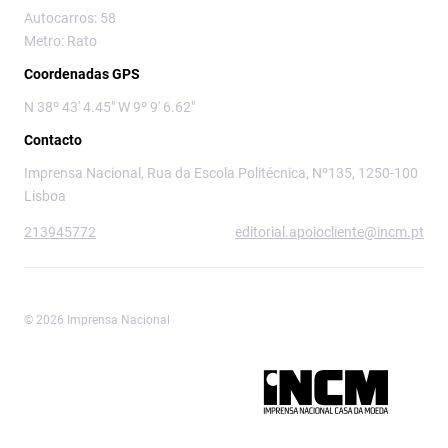
Autocarros: 58
Metro: Rato
Coordenadas GPS
N 38º 43' 4.45" W 9º 9' 6.62"
Contacto
Imprensa Nacional, Rua da Escola Politécnica, Nº135, 1250-100
Lisboa
213945772
editorial.apoiocliente@incm.pt
© 2026 Imprensa Nacional
Imprensa Nacional é a marca editorial da