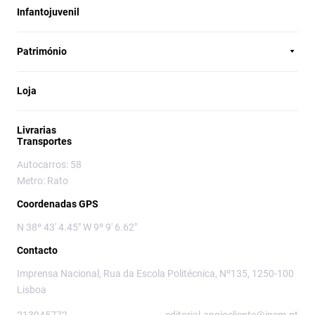
Infantojuvenil
Património
Loja
Livrarias
Transportes
Autocarros: 58
Metro: Rato
Coordenadas GPS
N 38º 43' 4.45" W 9º 9' 6.62"
Contacto
Imprensa Nacional, Rua da Escola Politécnica, Nº135, 1250-100
Lisboa