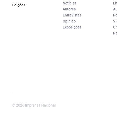
Notícias
Li
Edições
Autores
Au
Entrevistas
Po
Opinião
Ví
Exposições
Ci
P
© 2026 Imprensa Nacional
Imprensa Nacional é a marc