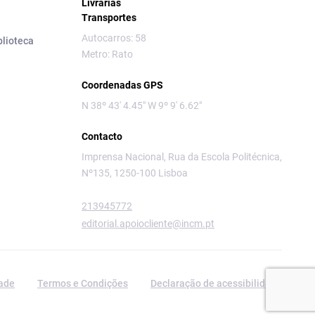
Livrarias
Transportes
Autocarros: 58
blioteca
Metro: Rato
Coordenadas GPS
N 38º 43' 4.45" W 9º 9' 6.62"
Contacto
Imprensa Nacional, Rua da Escola Politécnica,
Nº135, 1250-100 Lisboa
213945772
editorial.apoiocliente@incm.pt
dade
Termos e Condições
Declaração de acessibilidade