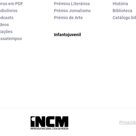
vros em PDF
Prémios Literários
História
diolivros
Prémio Jornalismo
Biblioteca
dcasts
Prémio de Arte
Catálogo bi
deos
tações
Infantojuvenil
assatempos
a editorial da
Privaci