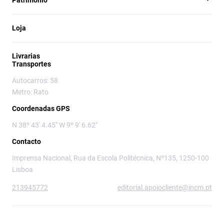
Património
Loja
Livrarias
Transportes
Autocarros: 58
Metro: Rato
Coordenadas GPS
N 38º 43' 4.45" W 9º 9' 6.62"
Contacto
Imprensa Nacional, Rua da Escola Politécnica, Nº135, 1250-100
Lisboa
213945772
editorial.apoiocliente@incm.pt