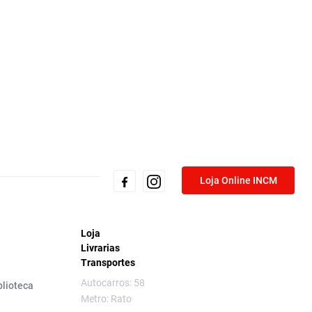
Loja Online INCM
Loja
Livrarias
Transportes
Autocarros: 58
blioteca
Metro: Rato