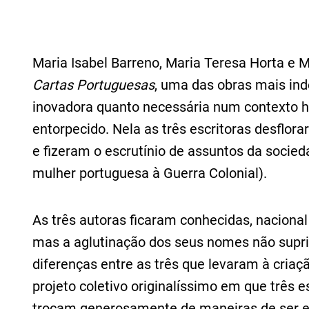
Maria Isabel Barreno, Maria Teresa Horta e
Cartas Portuguesas
, uma das obras mais ind
inovadora quanto necessária num contexto hi
entorpecido. Nela as três escritoras desflo
e fizeram o escrutínio de assuntos da socie
mulher portuguesa à Guerra Colonial).
As três autoras ficaram conhecidas, naciona
mas a aglutinação dos seus nomes não suprim
diferenças entre as três que levaram à criaç
projeto coletivo originalíssimo em que três
trocam generosamente de maneiras de ser e 