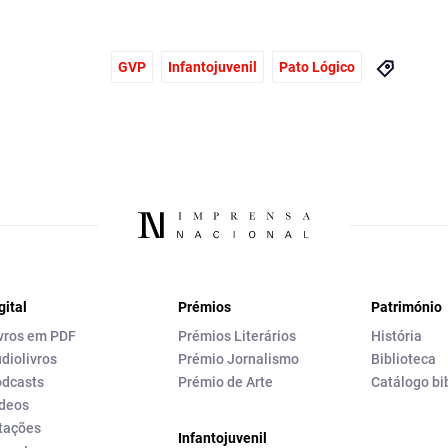
GVP
Infantojuvenil
Pato Lógico
gital
Prémios
Património
vros em PDF
Prémios Literários
História
diolivros
Prémio Jornalismo
Biblioteca
dcasts
Prémio de Arte
Catálogo bi
deos
tações
Infantojuvenil