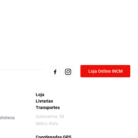
Loja Online INCM
Loja
Livrarias
Transportes
Autocarros: 58
blioteca
Metro: Rato
Coordenadas GPS