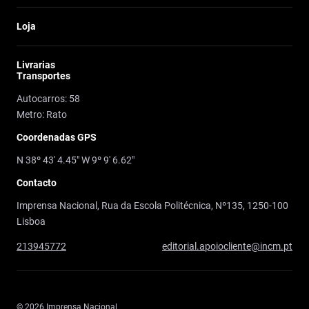
Loja
Livrarias
Transportes
Autocarros: 58
Metro: Rato
Coordenadas GPS
N 38º 43' 4.45" W 9º 9' 6.62"
Contacto
Imprensa Nacional, Rua da Escola Politécnica, Nº135, 1250-100
Lisboa
213945772
editorial.apoiocliente@incm.pt
© 2026 Imprensa Nacional