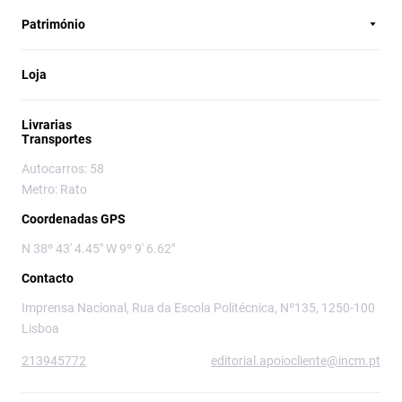
Património
Loja
Livrarias
Transportes
Autocarros: 58
Metro: Rato
Coordenadas GPS
N 38º 43' 4.45" W 9º 9' 6.62"
Contacto
Imprensa Nacional, Rua da Escola Politécnica, Nº135, 1250-100
Lisboa
213945772
editorial.apoiocliente@incm.pt