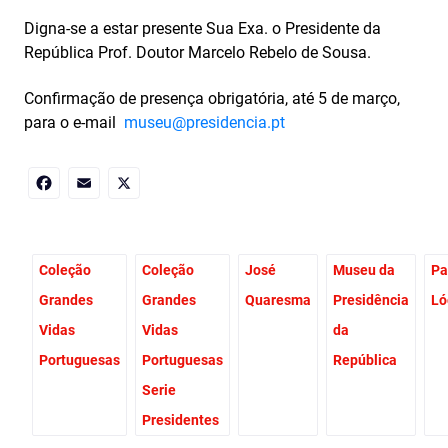
Digna-se a estar presente Sua Exa. o Presidente da
República Prof. Doutor Marcelo Rebelo de Sousa.
Confirmação de presença obrigatória, até 5 de março,
para o e-mail
museu@presidencia.pt
Facebook
Email
X
Coleção
Coleção
José
Museu da
Pa
Grandes
Grandes
Quaresma
Presidência
Ló
Vidas
Vidas
da
Portuguesas
Portuguesas
República
Serie
Presidentes