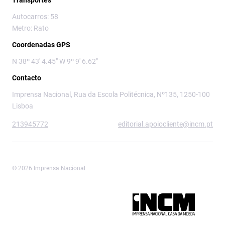
Autocarros: 58
Metro: Rato
Coordenadas GPS
N 38º 43' 4.45" W 9º 9' 6.62"
Contacto
Imprensa Nacional, Rua da Escola Politécnica, Nº135, 1250-100
Lisboa
213945772
editorial.apoiocliente@incm.pt
© 2026 Imprensa Nacional
Imprensa Nacional é a marca editorial da