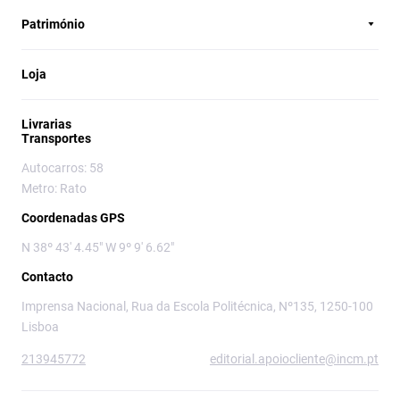
Património
Loja
Livrarias
Transportes
Autocarros: 58
Metro: Rato
Coordenadas GPS
N 38º 43' 4.45" W 9º 9' 6.62"
Contacto
Imprensa Nacional, Rua da Escola Politécnica, Nº135, 1250-100
Lisboa
213945772
editorial.apoiocliente@incm.pt