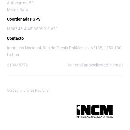
Autocarros: 58
Metro: Rato
Coordenadas GPS
N 38º 43' 4.45" W 9º 9' 6.62"
Contacto
Imprensa Nacional, Rua da Escola Politécnica, Nº135, 1250-100
Lisboa
213945772
editorial.apoiocliente@incm.pt
© 2026 Imprensa Nacional
Imprensa Nacional é a marca editorial da