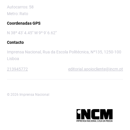
Autocarros: 58
Metro: Rato
Coordenadas GPS
N 38º 43' 4.45" W 9º 9' 6.62"
Contacto
Imprensa Nacional, Rua da Escola Politécnica, Nº135, 1250-100
Lisboa
213945772
editorial.apoiocliente@incm.pt
© 2026 Imprensa Nacional
Imprensa Nacional é a marca editorial da