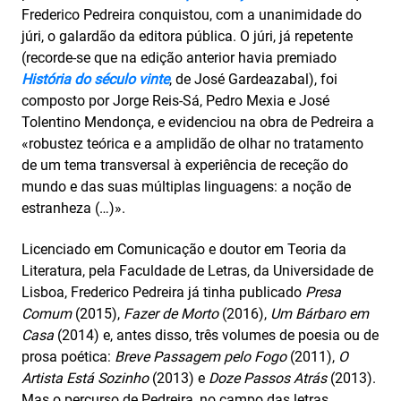
Frederico Pedreira conquistou, com a unanimidade do
júri, o galardão da editora pública. O júri, já repetente
(recorde-se que na edição anterior havia premiado
História do século vinte
, de José Gardeazabal), foi
composto por Jorge Reis-Sá, Pedro Mexia e José
Tolentino Mendonça, e evidenciou na obra de Pedreira a
«robustez teórica e a amplidão de olhar no tratamento
de um tema transversal à experiência de receção do
mundo e das suas múltiplas linguagens: a noção de
estranheza (…)».
Licenciado em Comunicação e doutor em Teoria da
Literatura, pela Faculdade de Letras, da Universidade de
Lisboa, Frederico Pedreira já tinha publicado
Presa
Comum
(2015),
Fazer de Morto
(2016),
Um Bárbaro em
Casa
(2014) e, antes disso, três volumes de poesia ou de
prosa poética:
Breve Passagem pelo Fogo
(2011),
O
Artista Está Sozinho
(2013) e
Doze Passos Atrás
(2013).
Mas o percurso de Pedreira, no campo das letras,