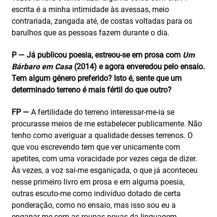
escrita é a minha intimidade às avessas, meio
contrariada, zangada até, de costas voltadas para os
barulhos que as pessoas fazem durante o dia.
P — Já publicou poesia, estreou-se em prosa com
Um
Bárbaro em Casa
(2014) e agora enveredou pelo ensaio.
Tem algum género preferido? Isto é, sente que um
determinado terreno é mais fértil do que outro?
FP —
A fertilidade do terreno interessar-me-ia se
procurasse meios de me estabelecer publicamente. Não
tenho como averiguar a qualidade desses terrenos. O
que vou escrevendo tem que ver unicamente com
apetites, com uma voracidade por vezes cega de dizer.
Às vezes, a voz sai-me esganiçada, o que já aconteceu
nesse primeiro livro em prosa e em alguma poesia,
outras escuto-me como indivíduo dotado de certa
ponderação, como no ensaio, mas isso sou eu a
enganar-me com as roupas novas da linguagem.