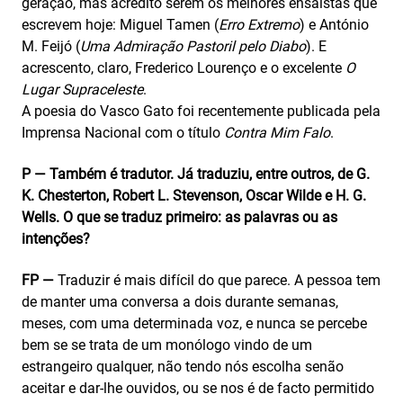
geração, mas acredito serem os melhores ensaístas que
escrevem hoje: Miguel Tamen (
Erro Extremo
) e António
M. Feijó (
Uma Admiração Pastoril pelo Diabo
). E
acrescento, claro, Frederico Lourenço e o excelente
O
Lugar Supraceleste
.
A poesia do Vasco Gato foi recentemente publicada pela
Imprensa Nacional com o título
Contra Mim Falo
.
P — Também é tradutor. Já traduziu, entre outros, de G.
K. Chesterton, Robert L. Stevenson, Oscar Wilde e H. G.
Wells. O que se traduz primeiro: as palavras ou as
intenções?
FP —
Traduzir é mais difícil do que parece. A pessoa tem
de manter uma conversa a dois durante semanas,
meses, com uma determinada voz, e nunca se percebe
bem se se trata de um monólogo vindo de um
estrangeiro qualquer, não tendo nós escolha senão
aceitar e dar-lhe ouvidos, ou se nos é de facto permitido