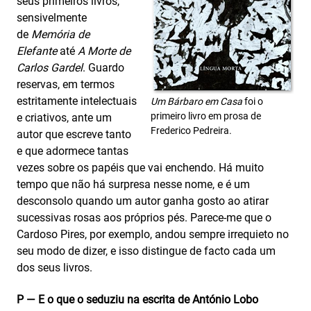
seus primeiros livros,
sensivelmente
de
Memória de
Elefante
até
A Morte de
Carlos Gardel
. Guardo
reservas, em termos
estritamente intelectuais
Um Bárbaro em Casa
foi o
primeiro livro em prosa de
e criativos, ante um
Frederico Pedreira.
autor que escreve tanto
e que adormece tantas
vezes sobre os papéis que vai enchendo. Há muito
tempo que não há surpresa nesse nome, e é um
desconsolo quando um autor ganha gosto ao atirar
sucessivas rosas aos próprios pés. Parece-me que o
Cardoso Pires, por exemplo, andou sempre irrequieto no
seu modo de dizer, e isso distingue de facto cada um
dos seus livros.
P — E o que o seduziu na escrita de António Lobo