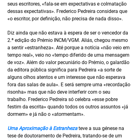
seus escritores, «fala-se em expectativas e colmatação
dessas expectativas». Frederico Pedreira considera que
«o escritor, por definição, não precisa de nada disso».
Diz ainda que não estava à espera de ser o vencedor da
2.ª edição do Prémio INCM/VGM. Aliás, chegou mesmo
a sentir «estranheza». Até porque a notícia «não veio em
tempo real», veio no «tempo diferido de uma mensagem
de voz». Além do valor pecuniário do Prémio, o galardão
da editora pública significa para Pedreira «a sorte de
alguns olhos atentos e um interesse que não esperava
fora das salas de aula». E será sempre uma «recordação
risonha» mas que não deve interferir com o seu
trabalho. Frederico Pedreira só celebra «esse pobre
festim da escrita» quando todos os outros assuntos «já
dormem» e já não o «atormentam».
Uma Aproximação à Estranheza
teve a sua génese na
tese de doutoramento de Pedreira, tratando-se de um