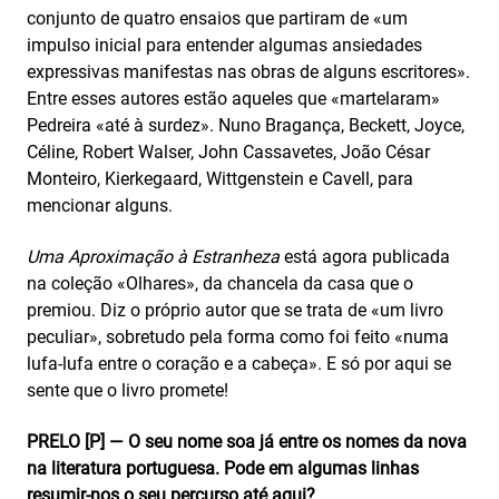
conjunto de quatro ensaios que partiram de «um
impulso inicial para entender algumas ansiedades
expressivas manifestas nas obras de alguns escritores».
Entre esses autores estão aqueles que «martelaram»
Pedreira «até à surdez». Nuno Bragança, Beckett, Joyce,
Céline, Robert Walser, John Cassavetes, João César
Monteiro, Kierkegaard, Wittgenstein e Cavell, para
mencionar alguns.
Uma Aproximação à Estranheza
está agora publicada
na coleção «Olhares», da chancela da casa que o
premiou. Diz o próprio autor que se trata de «um livro
peculiar», sobretudo pela forma como foi feito «numa
lufa-lufa entre o coração e a cabeça». E só por aqui se
sente que o livro promete!
PRELO [P] — O seu nome soa já entre os nomes da nova
na literatura portuguesa. Pode em algumas linhas
resumir-nos o seu percurso até aqui?