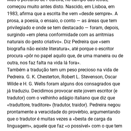
começou muito antes disto. Nascido, em Lisboa, em
1983, afirma que a escrita lhe vem «desde sempre». A
prosa, a poesia, o ensaio, o conto — as áreas que tem
privilegiado e onde se tem destacado — foram, depois,
surgindo «em plena conformidade com as arritmias
naturais do gesto criativo». Diz Pedreira que «sem
biografia não existe literatura», até porque o escritor
procura «pôr no papel aquilo que, de uma maneira ou de
outra, nos faz falta na vida lá fora».
Também a tradução tem um peso precioso na vida de
Pedreira. G. K. Chesterton, Robert L. Stevenson, Oscar
Wilde e H. G. Wells foram alguns dos consagrados que
já traduziu. Decidimos provocar este jovem escritor (e
tradutor) com o velhinho adágio italiano que diz que
«traduttore, traditore» (tradutor, traidor). Pedreira negou
prontamente a veracidade do provérbio, argumentando
que o tradutor é muitas vezes a «besta de carga da
linguagem», aquele que faz «o possível» com o que tem