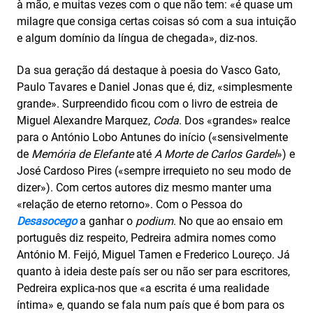
à mão, e muitas vezes com o que não tem: «é quase um
milagre que consiga certas coisas só com a sua intuição
e algum domínio da língua de chegada», diz-nos.
Da sua geração dá destaque à poesia do Vasco Gato,
Paulo Tavares e Daniel Jonas que é, diz, «simplesmente
grande». Surpreendido ficou com o livro de estreia de
Miguel Alexandre Marquez,
Coda
. Dos «grandes» realce
para o António Lobo Antunes do início («sensivelmente
de
Memória de Elefante
até
A Morte de Carlos Gardel
») e
José Cardoso Pires («sempre irrequieto no seu modo de
dizer»). Com certos autores diz mesmo manter uma
«relação de eterno retorno». Com o Pessoa do
Desasocego
a ganhar o
podium
. No que ao ensaio em
português diz respeito, Pedreira admira nomes como
António M. Feijó, Miguel Tamen e Frederico Loureço. Já
quanto à ideia deste país ser ou não ser para escritores,
Pedreira explica-nos que «a escrita é uma realidade
íntima» e, quando se fala num país que é bom para os