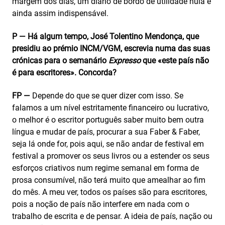
margem dos dias, um diário de bordo de utilidade nula e
ainda assim indispensável.
P — Há algum tempo, José Tolentino Mendonça, que
presidiu ao prémio INCM/VGM, escrevia numa das suas
crónicas para o semanário
Expresso
que «este país não
é para escritores». Concorda?
FP —
Depende do que se quer dizer com isso. Se
falamos a um nível estritamente financeiro ou lucrativo,
o melhor é o escritor português saber muito bem outra
língua e mudar de país, procurar a sua Faber & Faber,
seja lá onde for, pois aqui, se não andar de festival em
festival a promover os seus livros ou a estender os seus
esforços criativos num regime semanal em forma de
prosa consumível, não terá muito que amealhar ao fim
do mês. A meu ver, todos os países são para escritores,
pois a noção de país não interfere em nada com o
trabalho de escrita e de pensar. A ideia de país, nação ou