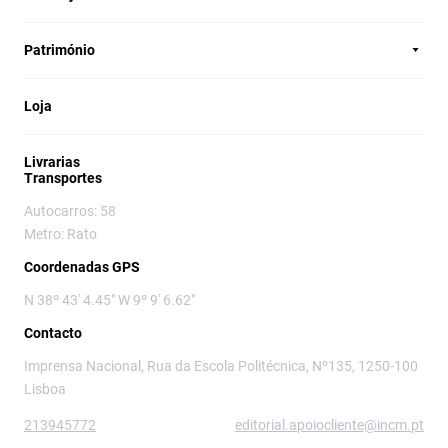
Património
Loja
Livrarias
Transportes
Autocarros: 58
Metro: Rato
Coordenadas GPS
N 38º 43' 4.45" W 9º 9' 6.62"
Contacto
Imprensa Nacional, Rua da Escola Politécnica, Nº135, 1250-100
Lisboa
213945772
editorial.apoiocliente@incm.pt