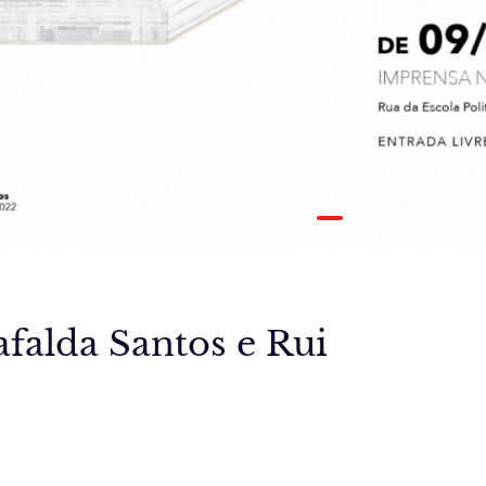
01
/ 01
falda Santos e Rui