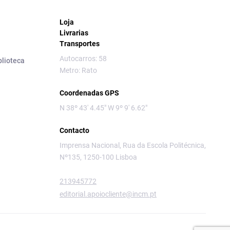
Loja
Livrarias
Transportes
Autocarros: 58
blioteca
Metro: Rato
Coordenadas GPS
N 38º 43' 4.45" W 9º 9' 6.62"
Contacto
Imprensa Nacional, Rua da Escola Politécnica,
Nº135, 1250-100 Lisboa
213945772
editorial.apoiocliente@incm.pt