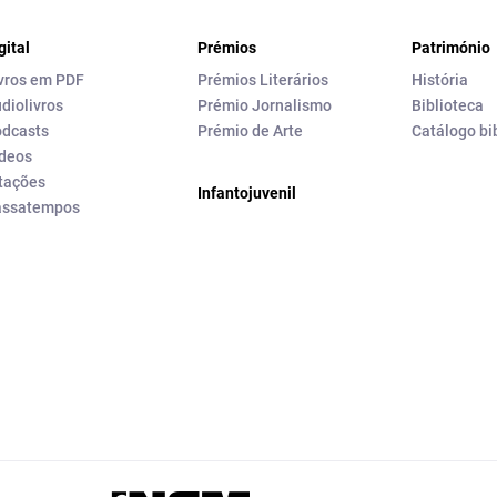
gital
Prémios
Património
vros em PDF
Prémios Literários
História
diolivros
Prémio Jornalismo
Biblioteca
dcasts
Prémio de Arte
Catálogo bi
deos
tações
Infantojuvenil
assatempos