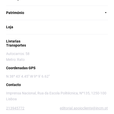
Património
Loja
Livrarias
Transportes
Autocarros: 58
Metro: Rato
Coordenadas GPS
N 38º 43' 4.45" W 9º 9' 6.62"
Contacto
Imprensa Nacional, Rua da Escola Politécnica, Nº135, 1250-100
Lisboa
213945772
editorial.apoiocliente@incm.pt