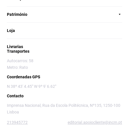
Património
Loja
Livrarias
Transportes
Autocarros: 58
Metro: Rato
Coordenadas GPS
N 38º 43' 4.45" W 9º 9' 6.62"
Contacto
Imprensa Nacional, Rua da Escola Politécnica, Nº135, 1250-100
Lisboa
213945772
editorial.apoiocliente@incm.pt