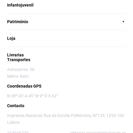
Infantojuvenil
Património
Loja
Livrarias
Transportes
Autocarros: 58
Metro: Rato
Coordenadas GPS
N 38º 43' 4.45" W 9º 9' 6.62"
Contacto
Imprensa Nacional, Rua da Escola Politécnica, Nº135, 1250-100
Lisboa