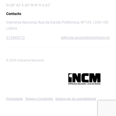
N 38º 43' 4.45" W 9º 9' 6.62"
Contacto
Imprensa Nacional, Rua da Escola Politécnica, Nº135, 1250-100
Lisboa
213945772
editorial.apoiocliente@incm.pt
© 2026 Imprensa Nacional
Imprensa Nacional é a marca editorial da
Privacidade
Termos e Condições
Declaração de acessibilidade