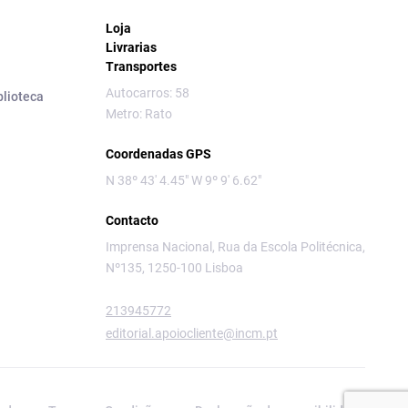
Loja
Livrarias
Transportes
Autocarros: 58
blioteca
Metro: Rato
Coordenadas GPS
N 38º 43' 4.45" W 9º 9' 6.62"
Contacto
Imprensa Nacional, Rua da Escola Politécnica,
Nº135, 1250-100 Lisboa
213945772
editorial.apoiocliente@incm.pt