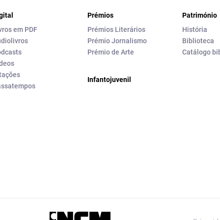
gital
Prémios
Património
vros em PDF
Prémios Literários
História
diolivros
Prémio Jornalismo
Biblioteca
dcasts
Prémio de Arte
Catálogo bi
deos
tações
Infantojuvenil
assatempos