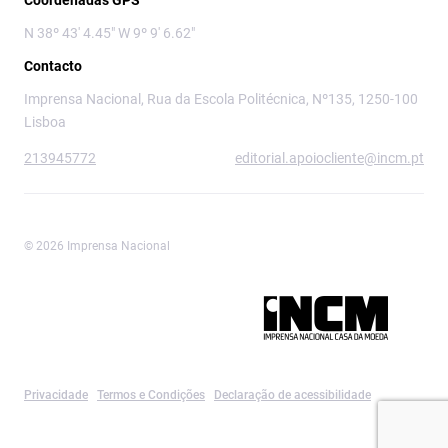
Coordenadas GPS
N 38º 43' 4.45" W 9º 9' 6.62"
Contacto
Imprensa Nacional, Rua da Escola Politécnica, Nº135, 1250-100
Lisboa
213945772
editorial.apoiocliente@incm.pt
© 2026 Imprensa Nacional
Imprensa Nacional é a marca editorial da
Privacidade
Termos e Condições
Declaração de acessibilidade