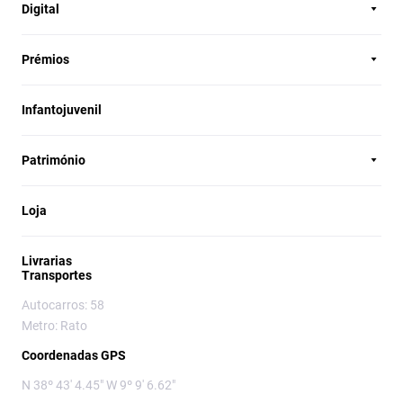
Digital
Prémios
Infantojuvenil
Património
Loja
Livrarias
Transportes
Autocarros: 58
Metro: Rato
Coordenadas GPS
N 38º 43' 4.45" W 9º 9' 6.62"