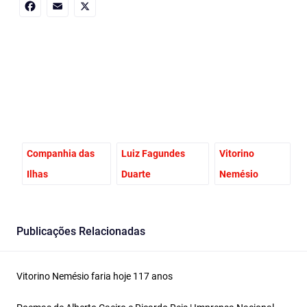
Facebook
Email
X
Companhia das
Luiz Fagundes
Vitorino
Ilhas
Duarte
Nemésio
Publicações Relacionadas
Vitorino Nemésio faria hoje 117 anos