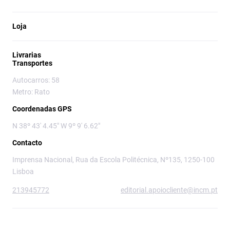
Loja
Livrarias
Transportes
Autocarros: 58
Metro: Rato
Coordenadas GPS
N 38º 43' 4.45" W 9º 9' 6.62"
Contacto
Imprensa Nacional, Rua da Escola Politécnica, Nº135, 1250-100
Lisboa
213945772
editorial.apoiocliente@incm.pt