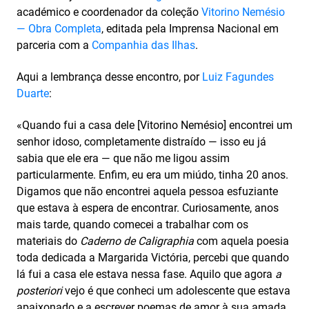
académico e coordenador da coleção
Vitorino Nemésio
— Obra Completa
, editada pela Imprensa Nacional em
parceria com a
Companhia das Ilhas
.
Aqui a lembrança desse encontro, por
Luiz Fagundes
Duarte
:
«Quando fui a casa dele [Vitorino Nemésio] encontrei um
senhor idoso, completamente distraído — isso eu já
sabia que ele era — que não me ligou assim
particularmente. Enfim, eu era um miúdo, tinha 20 anos.
Digamos que não encontrei aquela pessoa esfuziante
que estava à espera de encontrar. Curiosamente, anos
mais tarde, quando comecei a trabalhar com os
materiais do
Caderno de Caligraphia
com aquela poesia
toda dedicada a Margarida Victória, percebi que quando
lá fui a casa ele estava nessa fase. Aquilo que agora
a
posteriori
vejo é que conheci um adolescente que estava
apaixonado e a escrever poemas de amor à sua amada.