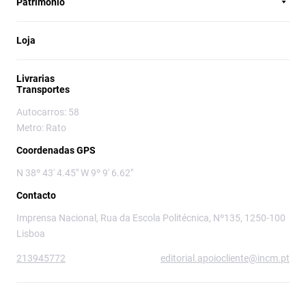
Património
Loja
Livrarias
Transportes
Autocarros: 58
Metro: Rato
Coordenadas GPS
N 38º 43' 4.45" W 9º 9' 6.62"
Contacto
Imprensa Nacional, Rua da Escola Politécnica, Nº135, 1250-100
Lisboa
213945772
editorial.apoiocliente@incm.pt