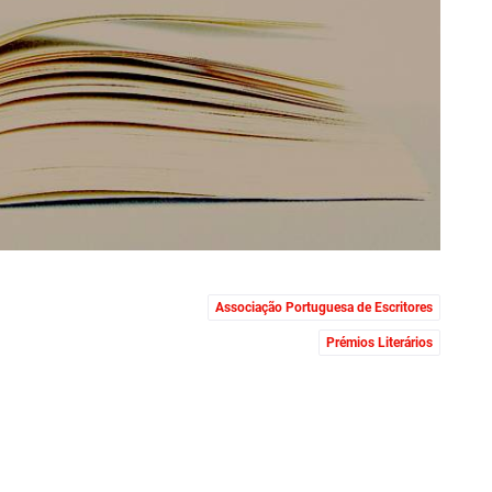
Associação Portuguesa de Escritores
Prémios Literários