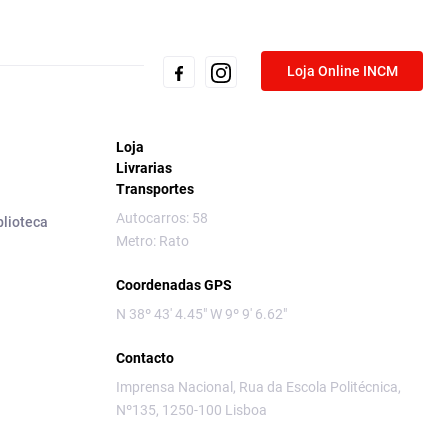
Loja Online INCM
Loja
Livrarias
Transportes
Autocarros: 58
blioteca
Metro: Rato
Coordenadas GPS
N 38º 43' 4.45" W 9º 9' 6.62"
Contacto
Imprensa Nacional, Rua da Escola Politécnica,
Nº135, 1250-100 Lisboa