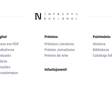
gital
Prémios
Património
vros em PDF
Prémios Literários
História
diolivros
Prémio Jornalismo
Biblioteca
dcasts
Prémio de Arte
Catálogo bi
deos
tações
Infantojuvenil
assatempos