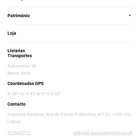
Património
Loja
Livrarias
Transportes
Autocarros: 58
Metro: Rato
Coordenadas GPS
N 38º 43' 4.45" W 9º 9' 6.62"
Contacto
Imprensa Nacional, Rua da Escola Politécnica, Nº135, 1250-100
Lisboa
213945772
editorial.apoiocliente@incm.pt