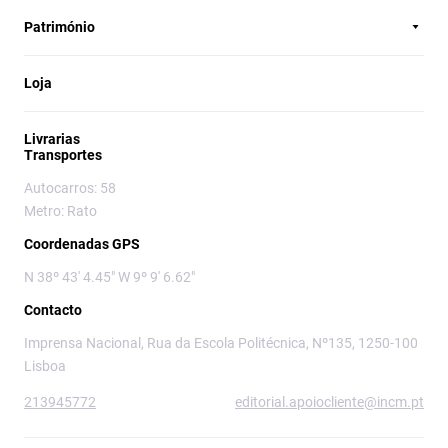
Património
Loja
Livrarias
Transportes
Autocarros: 58
Metro: Rato
Coordenadas GPS
N 38º 43' 4.45" W 9º 9' 6.62"
Contacto
Imprensa Nacional, Rua da Escola Politécnica, Nº135, 1250-100
Lisboa
213945772
editorial.apoiocliente@incm.pt