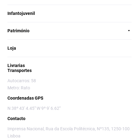
Infantojuvenil
Património
Loja
Livrarias
Transportes
Autocarros: 58
Metro: Rato
Coordenadas GPS
N 38º 43' 4.45" W 9º 9' 6.62"
Contacto
Imprensa Nacional, Rua da Escola Politécnica, Nº135, 1250-100
Lisboa